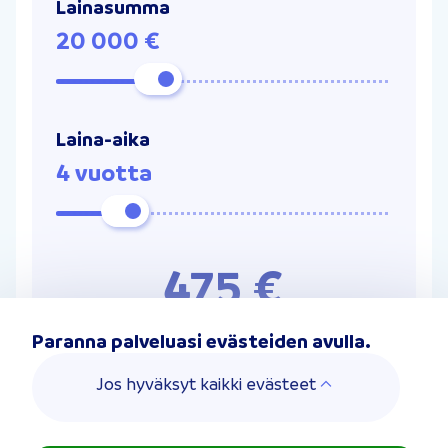
Lainasumma
20 000 €
Laina-aika
4 vuotta
475 €
Arvioitu kuukausierä
Paranna palveluasi evästeiden avulla.
Lähetä hakemus
»
Jos hyväksyt kaikki evästeet